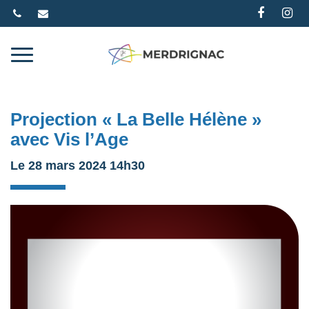
Gestion des traceurs
Lien
Li
vers
ve
le
le
compte
co
Faceb
In
Projection « La Belle Hélène »
avec Vis l’Age
Le
28
mars
2024
14h30