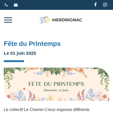
Gestion des traceurs
Lien
Li
vers
ve
le
le
compte
co
Faceb
In
Fête du Printemps
Le
01
juin
2025
Le collectif Le Chemin Creux organise différents